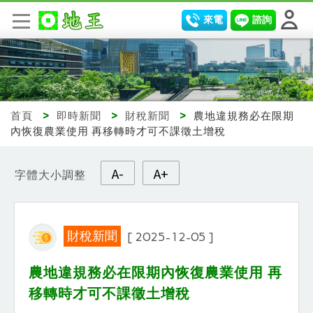
來電
諮詢
首頁
>
即時新聞
>
財稅新聞
>
農地違規務必在限期
內恢復農業使用 再移轉時才可不課徵土增稅
A-
A+
字體大小調整
財稅新聞
[ 2025-12-05 ]
農地違規務必在限期內恢復農業使用 再
移轉時才可不課徵土增稅