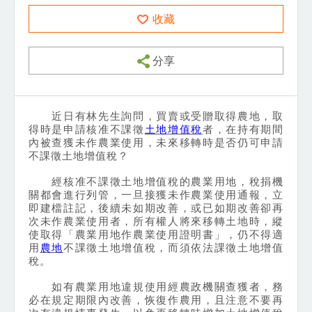
收藏
分享
近日有林先生詢問，買賣或受贈取得農地，取
得時是申請核准不課徵
土地增值稅
者，在持有期間
內被查獲未作農業使用，未來移轉時是否仍可申請
不課徵土地增值稅？
經核准不課徵土地增值稅的農業用地，稅捐機
關都會進行列管，一旦接獲未作農業使用通報，立
即建檔註記，後續未如期改善，或已如期改善卻再
次未作農業使用者，所有權人將來移轉土地時，縱
使取得「農業用地作農業使用證明書」，仍不得適
用
農地
不課徵土地增值稅，而須依法課徵土地增值
稅。
如有農業用地違規使用經農政機關查獲者，務
必在規定期限內改善，恢復作農用，且注意不要再