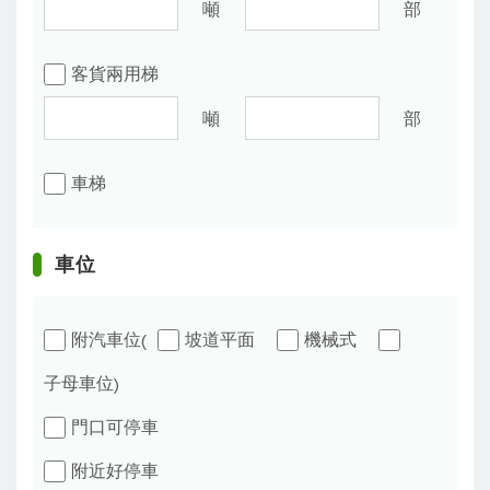
噸
部
客貨兩用梯
噸
部
車梯
車位
附汽車位
坡道平面
機械式
(
子母車位
)
門口可停車
附近好停車