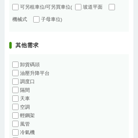
可另租車位/可另買車位
坡道平面
(
機械式
子母車位
)
其他需求
卸貨碼頭
油壓升降平台
調度口
隔間
天車
空調
輕鋼架
風管
冷氣機