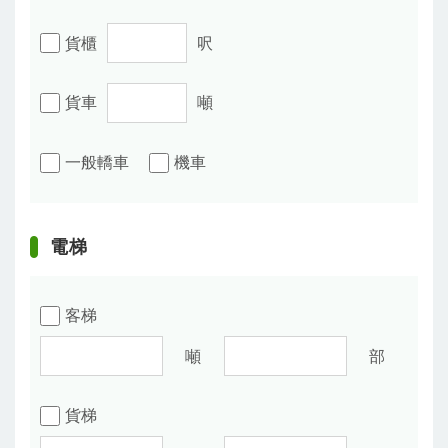
貨櫃
呎
貨車
噸
一般轎車
機車
電梯
客梯
噸
部
貨梯