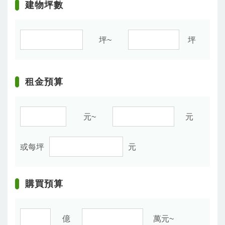
建物坪數
坪~
坪
租金預算
元~
元
或每坪
元
購買預算
億
萬元~