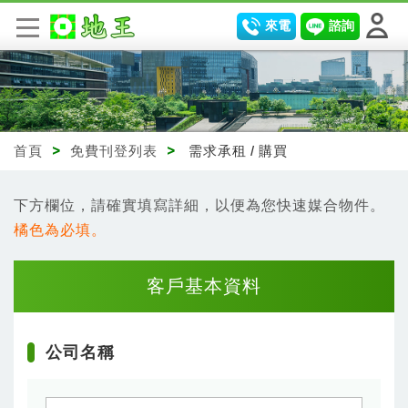
來電
諮詢
首頁
>
免費刊登列表
>
需求承租 / 購買
下方欄位，請確實填寫詳細，以便為您快速媒合物件。
橘色為必填。
客戶基本資料
公司名稱