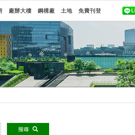
房
廠辦大樓
鋼構廠
土地
免費刊登
L
搜尋