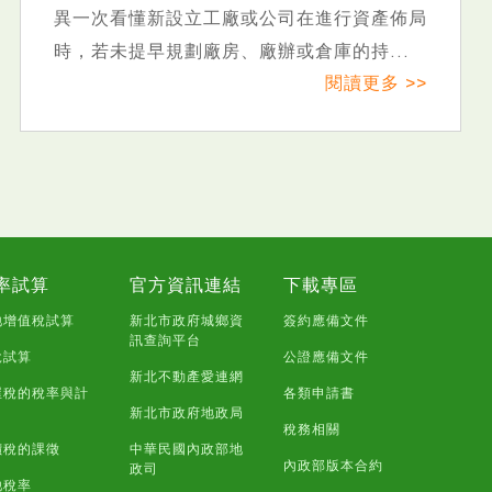
或公司在進行資產佈局
稅率」在政府強力推行「
廠辦或倉庫的持...
精準打擊短期投機炒作的
閱讀更多 >>
率試算
官方資訊連結
下載專區
地增值稅試算
新北市政府城鄉資
簽約應備文件
訊查詢平台
稅試算
公證應備文件
新北不動產愛連網
屋稅的稅率與計
各類申請書
新北市政府地政局
稅務相關
價稅的課徵
中華民國內政部地
內政部版本合約
政司
他稅率