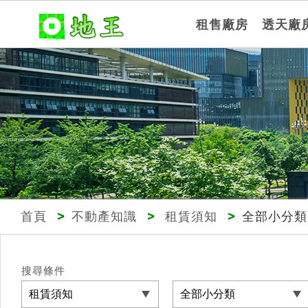
租售廠房
透天廠
首頁
>
不動產知識
>
租賃須知
>
全部小分類
搜尋條件