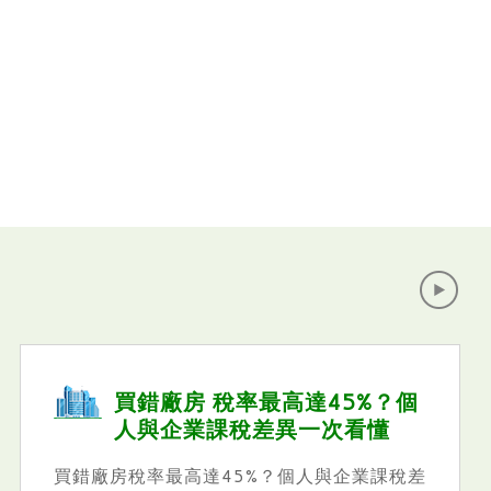
率最高達45%？個
買賣廠房節稅
稅差異一次看懂
易「保住20
5%？個人與企業課稅差
買賣廠房節稅必看！這5