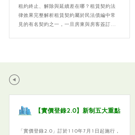
析
租約終止、解除與延續差在哪？租賃契約法
律效果完整解析租賃契約屬於民法債編中常
見的有名契約之一，一旦房東與房客簽訂...
2.0】新制五大重點
企業主必看
廠房」出售
一稅2.0優
110年7月1日起施行，
企業主必看！個人持有