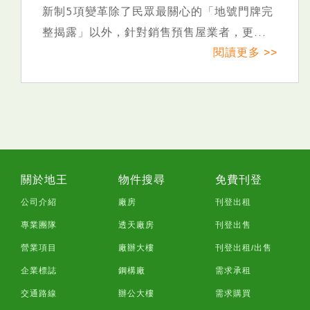
眾最關心的「地號門牌完
何適用房地合一稅2.
售預售屋業者，更...
稅2.0修法後，政府特
閱讀更多 >>
關於地王
物件搜尋
免費刊登
公司介紹
廠房
刊登出租
專業團隊
透天廠房
刊登出售
營業項目
廠辦大樓
刊登出租/出售
企業標誌
鋼構廠
需求承租
交通路線
辦公大樓
需求購買