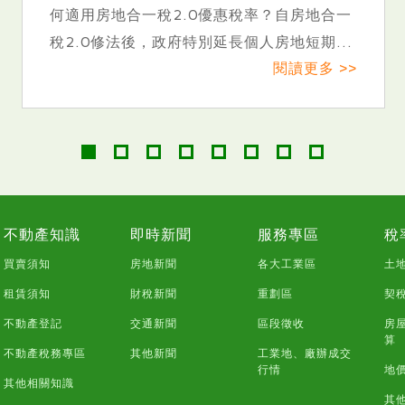
0優惠稅率？自房地合一
異一次看懂新設立工廠
別延長個人房地短期...
時，若未提早規劃廠房、
閱讀更多 >>
不動產知識
即時新聞
服務專區
稅
買賣須知
房地新聞
各大工業區
土
租賃須知
財稅新聞
重劃區
契
不動產登記
交通新聞
區段徵收
房
算
不動產稅務專區
其他新聞
工業地、廠辦成交
行情
地
其他相關知識
其