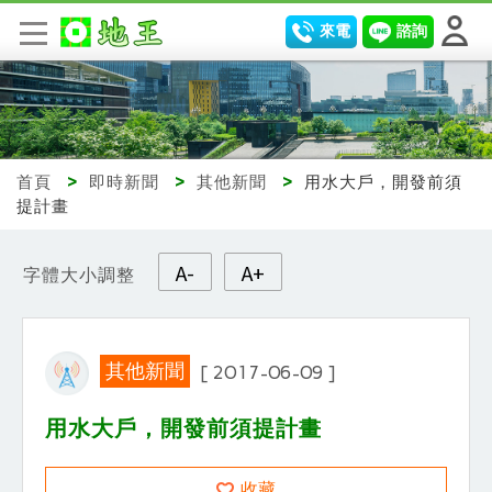
來電
諮詢
首頁
>
即時新聞
>
其他新聞
>
用水大戶，開發前須
提計畫
A-
A+
字體大小調整
其他新聞
[ 2017-06-09 ]
用水大戶，開發前須提計畫
收藏