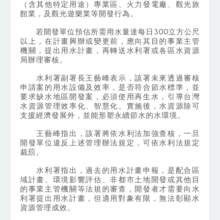
（含其他特定用途）專業區、火力發電廠、觀光旅
館業，及觀光遊樂業等開發行為。
若開發單位預估所需用水量達每日300立方公尺
以上，在計畫興辦或變更前，應向其目的事業主管
機關，提出用水計畫，再轉送水利署或各區水資源
局辦理審核。
水利署副署長王藝峰表示，該署未來透過審核
申請案的用水設備及效率，是否符合節水標準，並
要求缺水地區開發案，必須使用再生水，引導台灣
水資源管理效率化、智慧化。實施後，水資源除可
支援經濟發展外，並能形塑永續節水的水環境。
王藝峰指出，該署將依水利法加強查核，一旦
開發單位違反上述管理辦法規定，可依水利法規定
裁罰。
水利署指出，過去的用水計畫申報，是配合區
域計畫、環境影響評估、非都市土地開發或其他目
的事業主管機關等法規的審查，開發者才需要向水
利署提出用水計畫，但適用對象有限，無法彰顯水
資源管理成效。