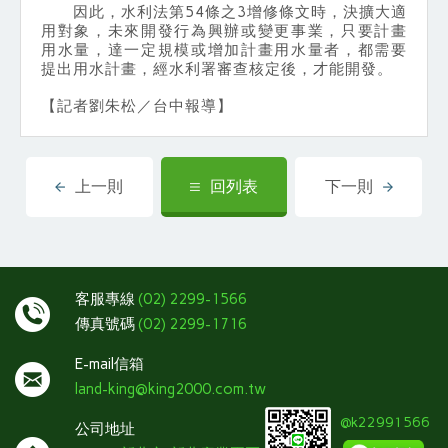
因此，水利法第54條之3增修條文時，決擴大適
用對象，未來開發行為興辦或變更事業，只要計畫
用水量，達一定規模或增加計畫用水量者，都需要
提出用水計畫，經水利署審查核定後，才能開發。
【記者劉朱松／台中報導】
上一則
回列表
下一則
客服專線
(02) 2299-1566
傳真號碼
(02) 2299-1716
E-mail信箱
land-king@king2000.com.tw
@k22991566
公司地址