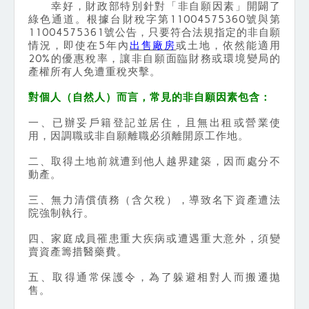
幸好，財政部特別針對「非自願因素」開闢了
綠色通道。根據台財稅字第11004575360號與第
11004575361號公告，只要符合法規指定的非自願
情況，即使在5年內
出售廠房
或土地，依然能適用
20%的優惠稅率，讓非自願面臨財務或環境變局的
產權所有人免遭重稅夾擊。
對個人（自然人）而言，常見的非自願因素包含：
一、已辦妥戶籍登記並居住，且無出租或營業使
用，因調職或非自願離職必須離開原工作地。
二、取得土地前就遭到他人越界建築，因而處分不
動產。
三、無力清償債務（含欠稅），導致名下資產遭法
院強制執行。
四、家庭成員罹患重大疾病或遭遇重大意外，須變
賣資產籌措醫藥費。
五、取得通常保護令，為了躲避相對人而搬遷拋
售。