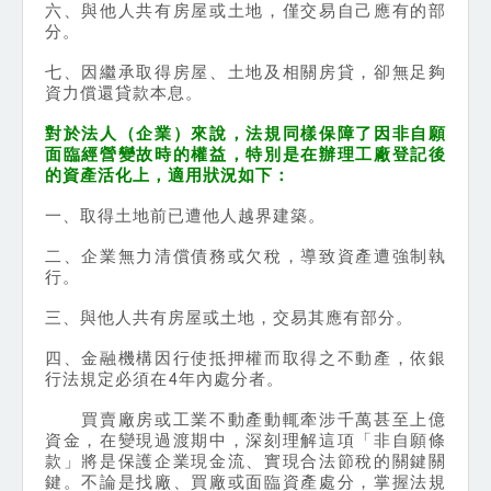
六、與他人共有房屋或土地，僅交易自己應有的部
分。
七、因繼承取得房屋、土地及相關房貸，卻無足夠
資力償還貸款本息。
對於法人（企業）來說，法規同樣保障了因非自願
面臨經營變故時的權益，特別是在辦理工廠登記後
的資產活化上，適用狀況如下：
一、取得土地前已遭他人越界建築。
二、企業無力清償債務或欠稅，導致資產遭強制執
行。
三、與他人共有房屋或土地，交易其應有部分。
四、金融機構因行使抵押權而取得之不動產，依銀
行法規定必須在4年內處分者。
買賣廠房或工業不動產動輒牽涉千萬甚至上億
資金，在變現過渡期中，深刻理解這項「非自願條
款」將是保護企業現金流、實現合法節稅的關鍵關
鍵。不論是找廠、買廠或面臨資產處分，掌握法規