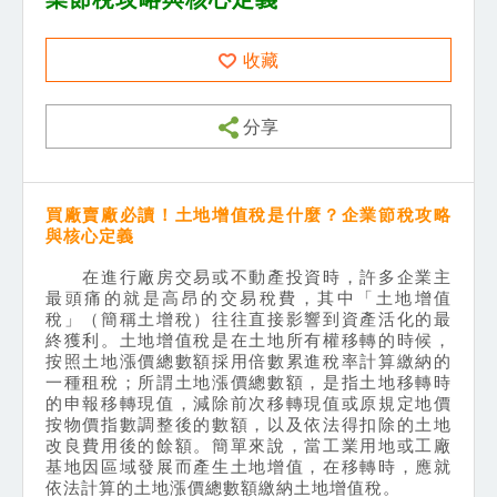
收藏
分享
買廠賣廠必讀！土地增值稅是什麼？企業節稅攻略
與核心定義
在進行廠房交易或不動產投資時，許多企業主
最頭痛的就是高昂的交易稅費，其中「土地增值
稅」（簡稱土增稅）往往直接影響到資產活化的最
終獲利。土地增值稅是在土地所有權移轉的時候，
按照土地漲價總數額採用倍數累進稅率計算繳納的
一種租稅；所謂土地漲價總數額，是指土地移轉時
的申報移轉現值，減除前次移轉現值或原規定地價
按物價指數調整後的數額，以及依法得扣除的土地
改良費用後的餘額。簡單來說，當工業用地或工廠
基地因區域發展而產生土地增值，在移轉時，應就
依法計算的土地漲價總數額繳納土地增值稅。