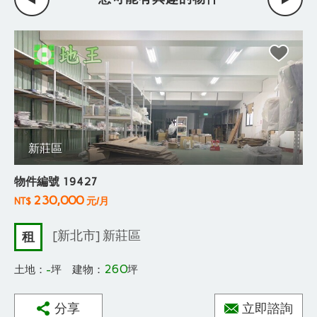
新莊區
件編號 19427
物
230,000
$
元/月
NT
[新北市] 新莊區
租
-
260
地：
坪 建物：
坪
土
分享
立即諮詢