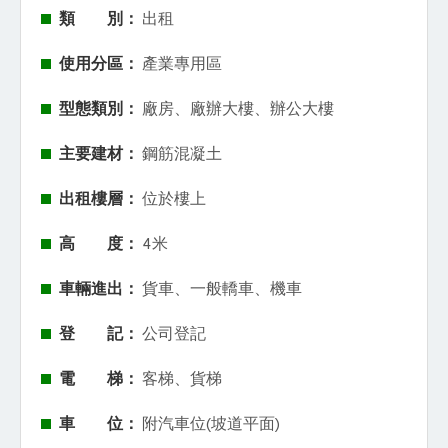
類 別：
出租
使用分區：
產業專用區
型態類別：
廠房、廠辦大樓、辦公大樓
主要建材：
鋼筋混凝土
出租樓層：
位於樓上
高 度：
4米
車輛進出：
貨車、一般轎車、機車
登 記：
公司登記
電 梯：
客梯、貨梯
車 位：
附汽車位(坡道平面)