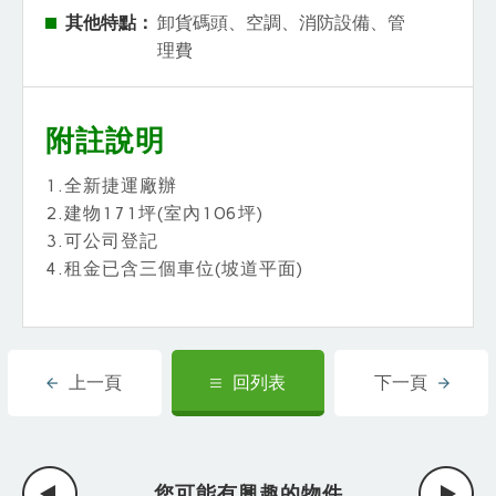
其他特點：
卸貨碼頭、空調、消防設備、管
理費
附註說明
1.全新捷運廠辦
2.建物171坪(室內106坪)
3.可公司登記
4.租金已含三個車位(坡道平面)
上一頁
回列表
下一頁
您可能有興趣的物件