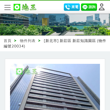
來電
諮詢
首頁
>
物件列表
>
[新北市] 新莊區 新莊知識園區 (物件
編號20034)