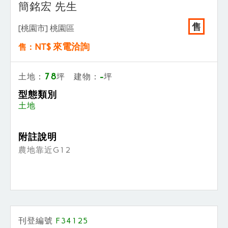
簡銘宏 先生
售
[桃園市] 桃園區
NT$ 來電洽詢
售：
78
-
土地：
坪 建物：
坪
型態類別
土地
附註說明
農地靠近G12
刊登編號
F34125