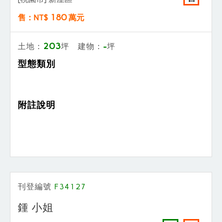
180
售：NT$
萬元
203
-
土地：
坪 建物：
坪
型態類別
附註說明
刊登編號
F34127
鍾 小姐