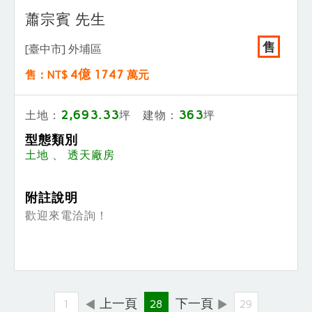
蕭宗賓 先生
售
[臺中市] 外埔區
4億 1747
售：NT$
萬元
2,693.33
363
土地：
坪 建物：
坪
型態類別
土地 、 透天廠房
附註說明
歡迎來電洽詢！
上一頁
下一頁
1
28
29