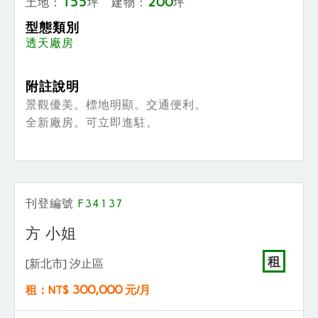
155
200
土地：
坪 建物：
坪
型態類別
透天廠房
附註說明
景觀優美。標地明顯。交通便利。
全新廠房。可立即進駐。
刊登編號
F34137
方 小姐
租
[新北市] 汐止區
300,000
租：NT$
元/月