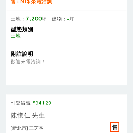
NT$ 來電洽詢
售：
7,200
-
土地：
坪 建物：
坪
型態類別
土地
附註說明
歡迎來電洽詢！
刊登編號
F34129
陳懷仁 先生
售
[新北市] 三芝區