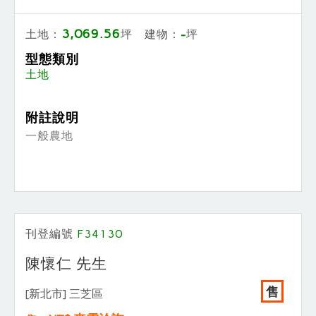
3,069.56
-
土地：
坪 建物：
坪
型態類別
土地
附註說明
一般農地
刊登編號
F34130
陳懷仁 先生
售
[新北市] 三芝區