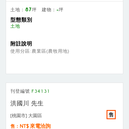
87
-
土地：
坪 建物：
坪
型態類別
土地
附註說明
使用分區:農業區(農牧用地)
刊登編號
F34131
洪國川 先生
售
[桃園市] 大園區
NT$ 來電洽詢
售：