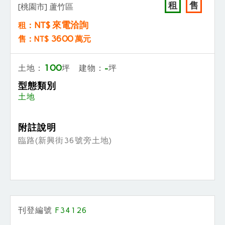
租
售
[桃園市] 蘆竹區
NT$ 來電洽詢
租：
3600
售：NT$
萬元
100
-
土地：
坪 建物：
坪
型態類別
土地
附註說明
臨路(新興街36號旁土地)
刊登編號
F34126