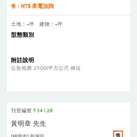
NT$ 來電洽詢
售：
-
-
土地：
坪 建物：
坪
型態類別
附註說明
公告地價 2500/平方公尺 林址
刊登編號
F34128
黃明章 先生
售
[桃園市] 新屋區