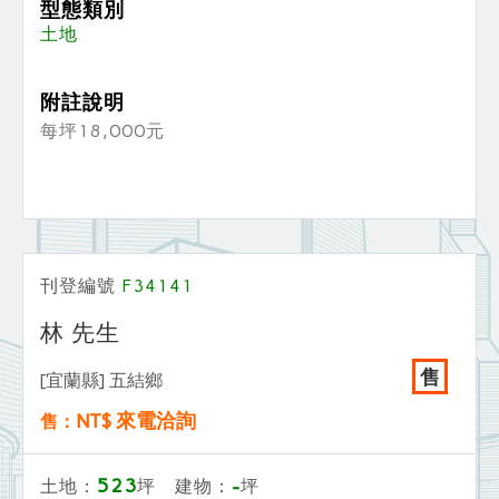
型態類別
土地
附註說明
每坪18,000元
刊登編號
F34141
林 先生
售
[宜蘭縣] 五結鄉
NT$ 來電洽詢
售：
523
-
土地：
坪 建物：
坪