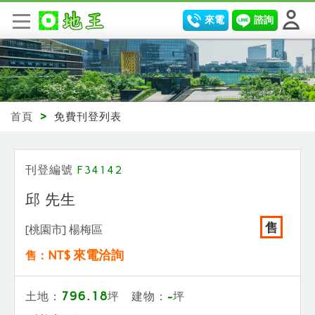
來電
諮詢
首頁
>
免費刊登列表
刊登編號
F34142
邱 先生
售
[桃園市] 楊梅區
NT$ 來電洽詢
售：
796.18
-
土地：
坪 建物：
坪