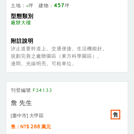
-
457
土地：
坪 建物：
坪
型態類別
廠辦大樓
附註說明
汐止道要幹道上。交通便捷。生活機能好。
規劃完善之廠辦園區（東方科學園區）。
邊間。光線明亮。可租車位。
...
刊登編號
F34133
詹 先生
售
[臺中市] 大甲區
288
售：NT$
萬元