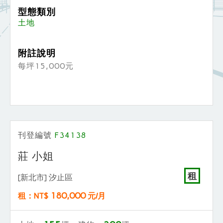
型態類別
土地
附註說明
每坪15,000元
刊登編號
F34138
莊 小姐
租
[新北市] 汐止區
180,000
租：NT$
元/月