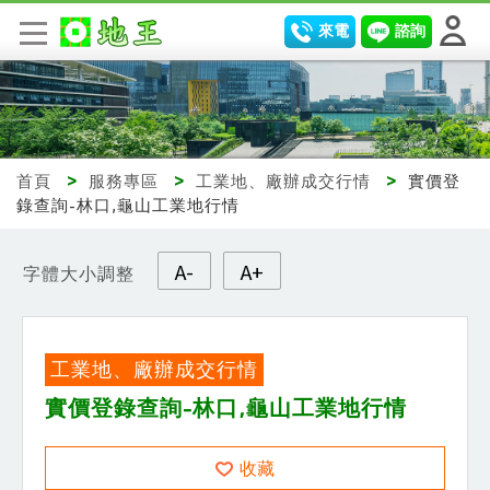
來電
諮詢
首頁
>
服務專區
>
工業地、廠辦成交行情
>
實價登
錄查詢-林口,龜山工業地行情
A-
A+
字體大小調整
工業地、廠辦成交行情
實價登錄查詢-林口,龜山工業地行情
收藏