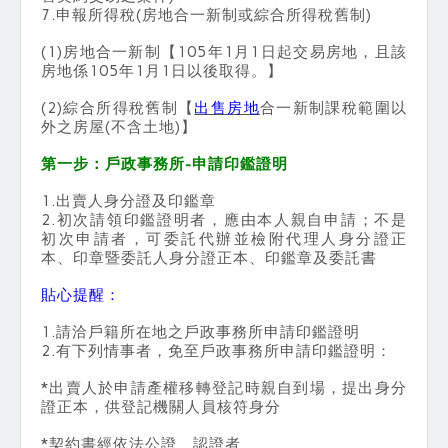
7.申報所得稅(房地合一新制或綜合所得稅舊制)
(1)房地合一新制【105年1月1日起交易房地，且該
房地係105年1月1日以後取得。】
(2)綜合所得稅舊制【
出售房地
合一新制課稅範圍以
外之房屋(不含土地)】
第一步：戶政事務所-申請印鑑證明
1.出賣人身分證及印鑑章
2.初次請領印鑑證明者，應由本人親自申請；不是
初次申請者，可委託代辦並檢附代理人身分證正
本、印章暨委託人身分證正本、印鑑章及委託書
貼心提醒：
1.請洽戶籍所在地之戶政事務所申請印鑑證明
2.有下列情事者，免至戶政事務所申請印鑑證明：
*出賣人於申請產權移轉登記時親自到場，提出身分
證正本，供登記機關人員核符身分
*契約書經依法公證、認證者