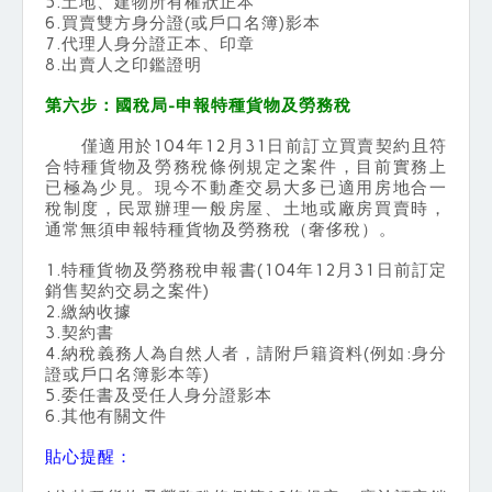
5.土地、建物所有權狀正本
6.買賣雙方身分證(或戶口名簿)影本
7.代理人身分證正本、印章
8.出賣人之印鑑證明
第六步：國稅局-申報特種貨物及勞務稅
僅適用於104年12月31日前訂立買賣契約且符
合特種貨物及勞務稅條例規定之案件，目前實務上
已極為少見。現今不動產交易大多已適用房地合一
稅制度，民眾辦理一般房屋、土地或廠房買賣時，
通常無須申報特種貨物及勞務稅（奢侈稅）。
1.特種貨物及勞務稅申報書(104年12月31日前訂定
銷售契約交易之案件)
2.繳納收據
3.契約書
4.納稅義務人為自然人者，請附戶籍資料(例如:身分
證或戶口名簿影本等)
5.委任書及受任人身分證影本
6.其他有關文件
貼心提醒：