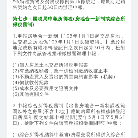
*依特種貨物及勞務稅條例第16條規定，應於訂定銷
售契約之次日起30日內辦理申報。
第七步：國稅局申報所得稅(房地合一新制或綜合所
得稅舊制)
1.申報房地合一新制【105年1月1日起交易房地，
且交易之房地係105年1月1日以後取得。】應於房
地完成所有權移轉登記日之次日起算30日內，檢附
下列文件向該管稅捐稽徵機關辦理申報：
(1)個人房屋土地交易所得稅申報書
(2)有應納稅額者，應一併檢附繳納收據正本
(3)不動產買入及賣出的買賣契約書影本（私契）
(4)價款收付紀錄
(5)成本及必要費用之證明文件
(6)其他有關文件
2.申報綜合所得稅舊制【出售房地合一新制課稅範
圍以外之房屋(不含土地)】應於房屋所有權移轉登記
日所屬年度之結算申報期間(翌年5月1日至5月31
日)，檢附下列文件向該管稅捐稽徵機關辦理申報：
(1)綜合所得稅結算申報書(房屋交易所得併入綜合所