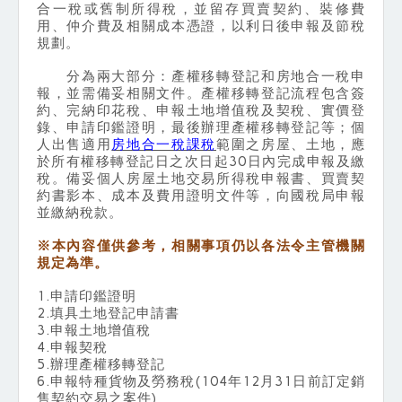
合一稅或舊制所得稅，並留存買賣契約、裝修費
用、仲介費及相關成本憑證，以利日後申報及節稅
規劃。
分為兩大部分：產權移轉登記和房地合一稅申
報，並需備妥相關文件。產權移轉登記流程包含簽
約、完納印花稅、申報土地增值稅及契稅、實價登
錄、申請印鑑證明，最後辦理產權移轉登記等；個
人出售適用
房地合一稅課稅
範圍之房屋、土地，應
於所有權移轉登記日之次日起30日內完成申報及繳
稅。備妥個人房屋土地交易所得稅申報書、買賣契
約書影本、成本及費用證明文件等，向國稅局申報
並繳納稅款。
※本內容僅供參考，相關事項仍以各法令主管機關
規定為準。
1.申請印鑑證明
2.填具土地登記申請書
3.申報土地增值稅
4.申報契稅
5.辦理產權移轉登記
6.申報特種貨物及勞務稅(104年12月31日前訂定銷
售契約交易之案件)