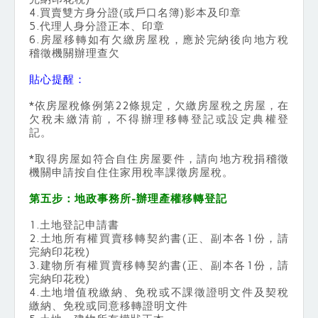
4.買賣雙方身分證(或戶口名簿)影本及印章
5.代理人身分證正本、印章
6.房屋移轉如有欠繳房屋稅，應於完納後向地方稅
稽徵機關辦理查欠
貼心提醒：
*依房屋稅條例第22條規定，欠繳房屋稅之房屋，在
欠稅未繳清前，不得辦理移轉登記或設定典權登
記。
*取得房屋如符合自住房屋要件，請向地方稅捐稽徵
機關申請按自住住家用稅率課徵房屋稅。
第五步：地政事務所-辦理產權移轉登記
1.土地登記申請書
2.土地所有權買賣移轉契約書(正、副本各1份，請
完納印花稅)
3.建物所有權買賣移轉契約書(正、副本各1份，請
完納印花稅)
4.土地增值稅繳納、免稅或不課徵證明文件及契稅
繳納、免稅或同意移轉證明文件