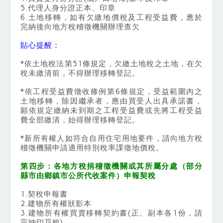
5.代理人身分證正本、印章
6.土地移轉，如有欠繳地價稅及工程受益費，應於
完納後向地方稅稽徵機關辦理查欠
貼心提醒：
*依土地稅法第51條規定，欠繳土地稅之土地，在欠
稅未繳清前，不得辦理移轉登記。
*依工程受益費徵收條例第6條規定，受益範圍內之
土地移轉，除因繼承者，應由買受人出具承諾書，
願依規定繳納未到期之工程受益費或先將工程受益
費全部繳清，始得辦理移轉登記。
*新所有權人如符合自用住宅用地要件，請向地方稅
稽徵機關申請適用特別稅率課徵地價稅。
第四步：各地方稅捐稽徵機關或其所屬分處（部分
縣市由鄉鎮市公所代收案件）申報契稅
1.契稅申報書
2.建物所有權狀影本
3.建物所有權買賣移轉契約書(正、副本各1份，請
完納印花稅)