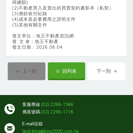
得總額)
(2)不動產買入及賣出的買賣契約書影本（私契）
(3)價款收付紀錄
(4)成本及必要費用之證明文件
(5)其他有關文件
發文單位：地王不動產資訊網
發 文 者：地王不動產
發文日期：2026.06.04
上一則
回列表
下一則
客服專線
(02) 2299-1566
傳真號碼
(02) 2299-1716
E-mail信箱
land-king@king2000.com.tw