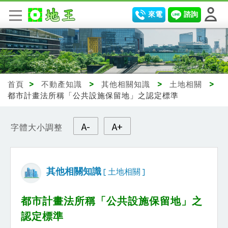
來電
諮詢
首頁
>
不動產知識
>
其他相關知識
>
土地相關
>
都市計畫法所稱「公共設施保留地」之認定標準
A-
A+
字體大小調整
其他相關知識
[ 土地相關 ]
都市計畫法所稱「公共設施保留地」之
認定標準