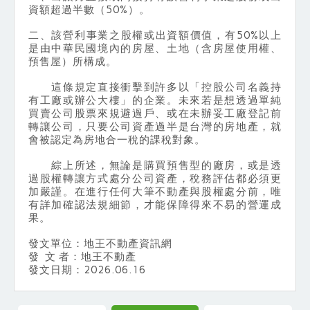
資額超過半數（50%）。
二、該營利事業之股權或出資額價值，有50%以上
是由中華民國境內的房屋、土地（含房屋使用權、
預售屋）所構成。
這條規定直接衝擊到許多以「控股公司名義持
有工廠或辦公大樓」的企業。未來若是想透過單純
買賣公司股票來規避過戶、或在未辦妥工廠登記前
轉讓公司，只要公司資產過半是台灣的房地產，就
會被認定為房地合一稅的課稅對象。
綜上所述，無論是購買預售型的廠房，或是透
過股權轉讓方式處分公司資產，稅務評估都必須更
加嚴謹。在進行任何大筆不動產與股權處分前，唯
有詳加確認法規細節，才能保障得來不易的營運成
果。
發文單位：地王不動產資訊網
發 文 者：地王不動產
發文日期：2026.06.16