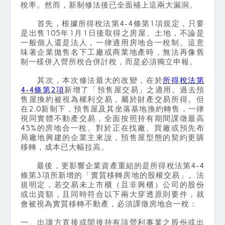
稅率。然而，新制修法後已全面補上這兩大漏洞。
首先，根據所得稅法第4-4條第1項規定，只要
是出售105年1月1日後取得之房屋、土地，不論是
一般個人還是法人，一律適用房地合一稅制。這意
味著企業拋售名下工廠或商業地產時，無法再像舊
制一樣併入營所稅合併計稅，而是必須獨立申報。
其次，本次修法最大的改變，在於
所得稅法第
4-4條第2項
新增了「預售屋交易」之適用。過去預
售屋換約被視為權利交易，屬於財產交易所得。但
在2.0新制下，預售屋及其坐落基地換約轉售，一律
視同實體不動產交易，全面按照持有期間課徵最高
45%的房地合一稅。對於正在找廠、買廠或預先布
局廠地興建的企業主來說，預售屋型態的契約更購
移轉，成本已大幅拉高。
最後，更影響企業資產重組的是所得稅法第4-4
條第3項所新增的「實質移轉房地的股權交易」。法
規明定，若交易未上市櫃（且非興櫃）公司的股份
或出資額，且同時符合以下兩大穿透原則要件，就
會被視為實質移轉不動產，必須課徵房地合一稅：
一、出讓方直接或間接持有該營利事業之股份或出