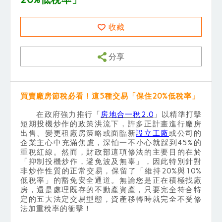
收藏
分享
買賣廠房節稅必看！這5種交易「保住20%低稅率」
在政府強力推行「
房地合一稅2.0
」以精準打擊
短期投機炒作的政策洪流下，許多正計畫進行廠房
出售、變更租廠房策略或面臨新
設立工廠
或公司的
企業主心中充滿焦慮，深怕一不小心就踩到45%的
重稅紅線。然而，財政部這項修法的主要目的在於
「抑制投機炒作，避免波及無辜」，因此特別針對
非炒作性質的正常交易，保留了「維持20%與10%
低稅率」的豁免安全通道。無論您是正在積極找廠
房，還是處理既存的不動產資產，只要完全符合特
定的五大法定交易型態，資產移轉時就完全不受修
法加重稅率的衝擊！