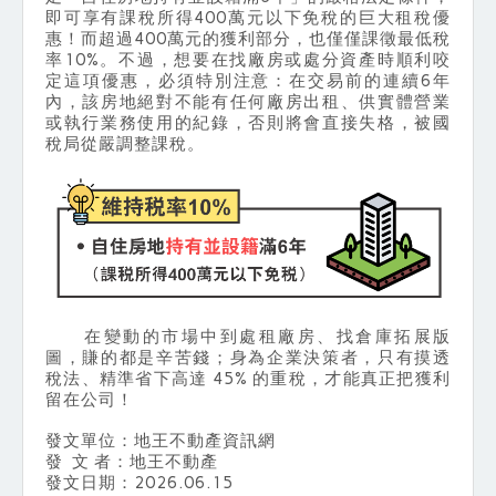
即可享有課稅所得400萬元以下免稅的巨大租稅優
惠！而超過400萬元的獲利部分，也僅僅課徵最低稅
率10%。不過，想要在找廠房或處分資產時順利咬
定這項優惠，必須特別注意：在交易前的連續6年
內，該房地絕對不能有任何廠房出租、供實體營業
或執行業務使用的紀錄，否則將會直接失格，被國
稅局從嚴調整課稅。
在變動的市場中到處租廠房、找倉庫拓展版
圖，賺的都是辛苦錢；身為企業決策者，只有摸透
稅法、精準省下高達 45% 的重稅，才能真正把獲利
留在公司！
發文單位：地王不動產資訊網
發 文 者：地王不動產
發文日期：2026.06.15