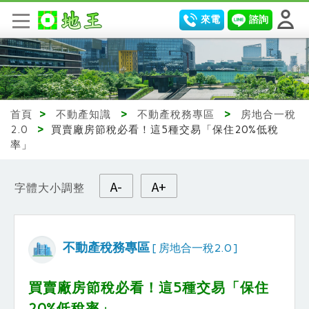
來電
諮詢
首頁
>
不動產知識
>
不動產稅務專區
>
房地合一稅
2.0
>
買賣廠房節稅必看！這5種交易「保住20%低稅
率」
A-
A+
字體大小調整
不動產稅務專區
[ 房地合一稅2.0 ]
買賣廠房節稅必看！這5種交易「保住
20%低稅率」