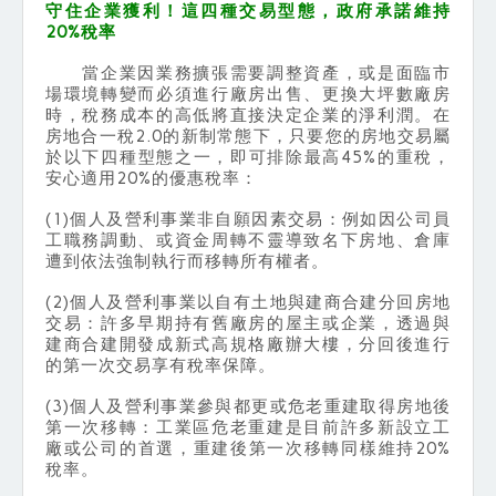
守住企業獲利！這四種交易型態，政府承諾維持
20%稅率
當企業因業務擴張需要調整資產，或是面臨市
場環境轉變而必須進行廠房出售、更換大坪數廠房
時，稅務成本的高低將直接決定企業的淨利潤。在
房地合一稅2.0的新制常態下，只要您的房地交易屬
於以下四種型態之一，即可排除最高45%的重稅，
安心適用20%的優惠稅率：
(1)個人及營利事業非自願因素交易：例如因公司員
工職務調動、或資金周轉不靈導致名下房地、倉庫
遭到依法強制執行而移轉所有權者。
(2)個人及營利事業以自有土地與建商合建分回房地
交易：許多早期持有舊廠房的屋主或企業，透過與
建商合建開發成新式高規格廠辦大樓，分回後進行
的第一次交易享有稅率保障。
(3)個人及營利事業參與都更或危老重建取得房地後
第一次移轉：工業區危老重建是目前許多新設立工
廠或公司的首選，重建後第一次移轉同樣維持20%
稅率。